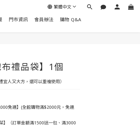
繁體中文
暖
門市資訊
會員辦法
購物 Q&A
立即購買
織布禮品袋】1個
禮宜人又大方，還可以重複使用）
00免運】(全館購物滿$2000元，免運
菜】（訂單金額滿1500送一包、滿3000