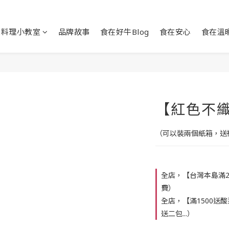
料理小教室
品牌故事
食在好牛Blog
食在安心
食在溫
【紅色不
（可以裝兩個紙箱，送
全店，【台灣本島滿20
費）
全店，【滿1500送酸
送二包...）