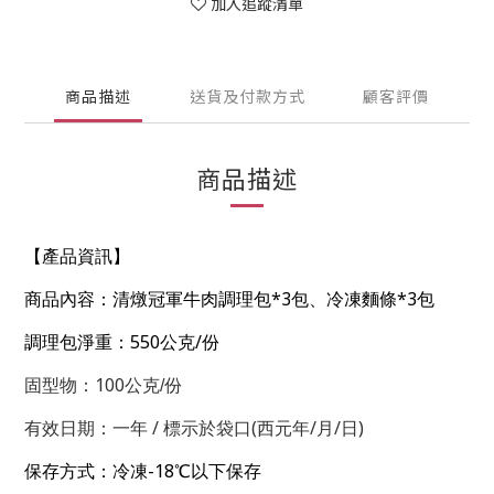
加入追蹤清單
商品描述
送貨及付款方式
顧客評價
商品描述
【產品資訊】
*3
*3
商品內容：清燉冠軍牛肉調理包
包、冷凍麵條
包
550
/
調理包淨重：
公克
份
100
固型物：
公克/份
/
(
/
/
)
有效日期：一年
標示於袋口
西元年
月
日
-18
保存方式：冷凍
℃以下保存