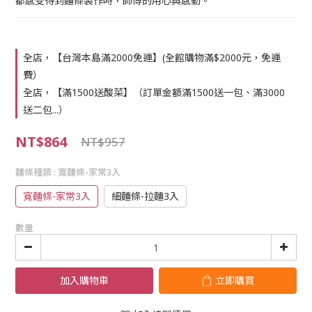
都感受得到麵條製作時，師傅的用心與感動。
全店，【台灣本島滿2000免運】(全館購物滿$2000元，免運
費）
全店，【滿1500送酸菜】（訂單金額滿1500送一包、滿3000
送二包...）
NT$864
NT$957
麵條種類
: 寬麵條-家常3入
寬麵條-家常3入
細麵條-拉麵3入
數量
加入購物車
立即購買