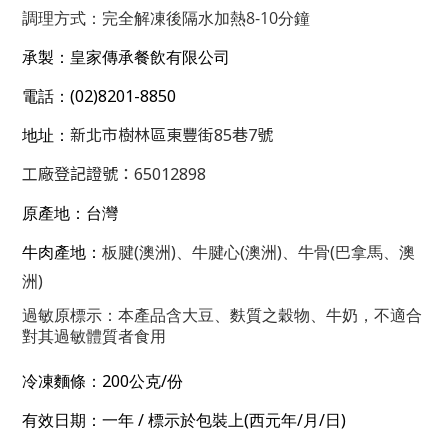
8-10
調理方式：完全解凍後隔水加熱
分鐘
承製：皇家傳承餐飲有限公司
(02)8201-8850
電話：
新北市樹林區東豐街85巷7號
地址：
工廠登記證號：65012898
原產地：台灣
(
)
(
)
(
牛肉產地：
板腱
澳洲
、牛腱心
澳洲
、牛骨
巴拿馬、澳
)
洲
過敏原標示：本產品含大豆、麩質之穀物、牛奶，不適合
對其過敏體質者食用
200
/
冷凍麵條：
公克
份
/
(
/
/
)
有效日期：一年
標示於包裝上
西元年
月
日