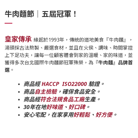
牛肉麵節｜五屆冠軍！
皇家傳承
緣起於1993年，傳統的道地美食『牛肉麵』，
湯頭採古法熬製、嚴選食材，並且在火侯、調味、時間掌控
上下足功夫，讓每一位顧客體會到家的溫暖、家的味道，並
獲得多次台北國際牛肉麵節冠軍殊榮，為
『牛肉麵』品牌首
選
。
商品經
HACCP
ISO22000
驗證。
商品
自主檢驗
，確保食品安全。
商品經
符合法規食品工廠
生產。
30年在地
好味道
、
好口碑
。
安心宅配，在家享用
好輕鬆
、
好方便
。