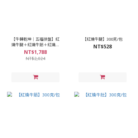
【牛轉乾坤｜五福拼盤】紅
【紅燒牛腱】300克/包
燒牛腱＋紅燒牛筋＋紅燒牛
NT$528
肚＋煙燻豬耳朵＋水煮土豆
NT$1,788
NT$2,024