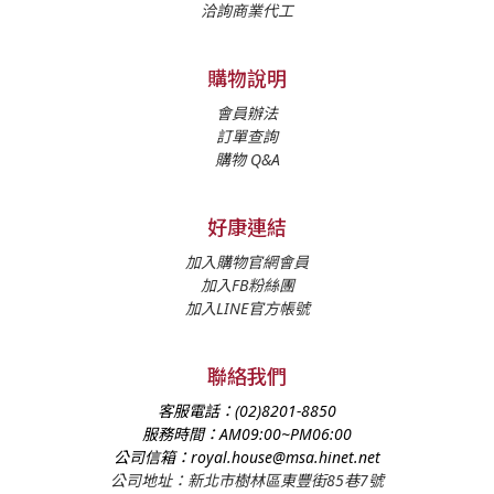
洽詢商業代工
購物說明
會員辦法
訂單查詢
購物 Q&A
好康連結
加入購物官網會員
加入FB粉絲團
加入LINE官方帳號
聯絡我們
客服電話：
(02)8201-8850
服務時間：
AM09:00~PM06:00
公司信箱：
royal.house@msa.hinet.net
公司地址：新北市樹林區東豐街85巷7號