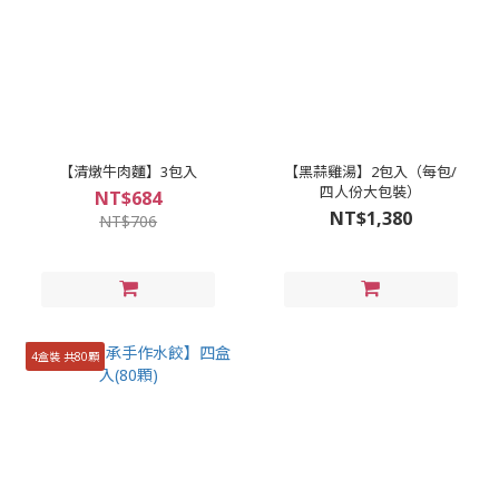
【清燉牛肉麵】3包入
【黑蒜雞湯】2包入（每包/
四人份大包裝）
NT$684
NT$1,380
NT$706
4盒裝 共80顆