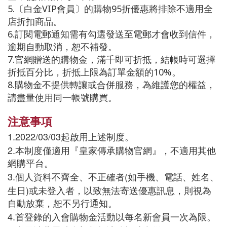
5.〔白金VIP會員〕的購物95折優惠將排除不適用全
店折扣商品。
6.訂閱電郵通知需有勾選發送至電郵才會收到信件，
逾期自動取消，恕不補發。
7.官網贈送的購物金，滿千即可折抵，結帳時可選擇
折抵百分比，折抵上限為訂單金額的10%。
8.購物金不提供轉讓或合併服務，為維護您的權益，
請盡量使用同一帳號購買。
注意事項
1.2022/03/03
起啟用上述制度。
2.
本制度僅適用『皇家傳承購物官網』，不適用其他
網購平台。
3.
(
個人資料不齊全、不正確者
如手機、電話、姓名、
)
生日
或未登入者，以致無法寄送優惠訊息，則視為
自動放棄，恕不另行通知。
4.
首登錄的入會購物金活動以每名新會員一次為限。