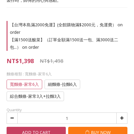
製作時，師傅的用心與感動。
【台灣本島滿2000免運】(全館購物滿$2000元，免運費） on
order
【滿1500送酸菜】（訂單金額滿1500送一包、滿3000送二
包...） on order
NT$1,398
NT$1,498
麵條種類
: 寬麵條-家常6入
寬麵條-家常6入
細麵條-拉麵6入
綜合麵條-家常3入+拉麵3入
Quantity
ADD TO CART
BUY NOW