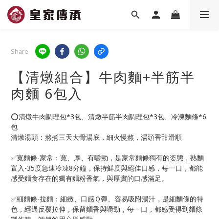
Share
【清燉組合】牛肉麵+半筋半
肉麵 6包入
⭕️清燉牛肉調理包*3包、清燉半筋半肉調理包*3包、冷凍麵條*6
包
清燉湯頭：熬煮三天大骨湯底，細火慢熬，湯頭香甜滑順
✅寬麵條-家常：寬、厚、有嚼勁，是家常麵條獨有的姿態，熟麵
置入-35度急速冷凍8分鐘，保持鮮度與絕佳口感，每一口，都能
感受麵食存在的獨有麵粉香氣，與厚實的口感滿足。
✅細麵條-拉麵：細緻、口感Ｑ彈、容易吸附湯汁，是細麵條的特
色，經過反覆拉伸，保留麵香與嚼勁，每一口，都感受得到麵條