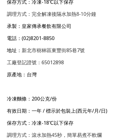
-18
保存方式：冷凍
℃以下保存
8-10
調理方式：完全解凍後隔水加熱
分鐘
承製：皇家傳承餐飲有限公司
(02)8201-8850
電話：
新北市樹林區東豐街85巷7號
地址：
工廠登記證號：65012898
原產地：台灣
200
/
冷凍麵條：
公克
份
/
(
/
/
)
有效日期：一年
標示於包裝上
西元年
月
日
-18
保存方式：冷凍
℃以下保存
45
調理方式：滾水加熱
秒，簡單易煮不軟爛