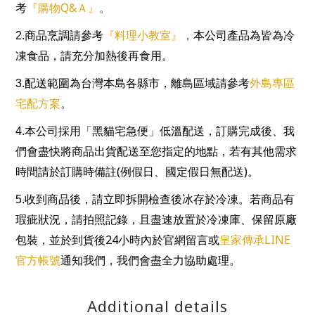
『購物Q&Ａ』
考
。
『料理小教室』
2.
商品烹調請參考
，
本公司產品為皆為冷
凍食品，請充分加熱後再食用。
外島專區
3.
配送範圍為台灣本島各縣市，離島區域請參考
宅配方案
。
4.
本公司採用「黑貓宅急便」低溫配送，訂購完成後、我
們會盡快將商品出貨配送至您指定的地點，若有其他需求
(
)
時間請於訂購時備註
例假日、國定假日無配送
。
5.
收到商品後，請立即拆開檢查後冰存於冷凍。若商品有
瑕疵狀況，請拍照記錄，且盡速放置於冷凍庫、保留原廠
24
皇家傳承LINE
包裝，並於到貨後
小時內於官網留言或
官方帳號
通知我們，我們會盡全力協助處理。
Additional details