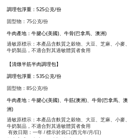
525
/
調理包淨重：
公克
份
75
固型物：
公克/份
(
)
(
)
牛肉產地：牛腱心
美國
、牛骨
巴拿馬、澳洲
過敏原標示：本產品含麩質之穀物、大豆、芝麻、小麥、
牛奶製品，不適合對其過敏體質者食用
【清燉半筋半肉調理包】
535
/
調理包淨重：
公克
份
85
固型物：
公克/份
(
)
(
)
(
牛肉產地：牛腱心
美國
、牛筋
澳洲
、牛骨
巴拿馬、澳
)
洲
過敏原標示：本產品含麩質之穀物、大豆、芝麻、小麥、
牛奶製品，不適合對其過敏體質者食用
有效日期：一年
/
標示於袋口
(
西元年
/
月
/
日
)