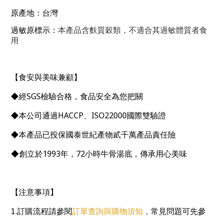
原產地：台灣
過敏原標示：
本產品含麩質穀類，不適合其過敏體質者食
用
【食安與美味兼顧】
SGS
◆經
檢驗合格，食品安全為您把關
HACCP
ISO22000
◆本公司通過
、
國際雙驗證
◆本產品已投保國泰世紀產物貳千萬產品責任險
◆創立於
1993
年，
72
小時牛骨湯底，傳承用心美味
【注意事項】
訂單查詢與購物須知
1.
訂購流程請參閱
，
常見問題可先參